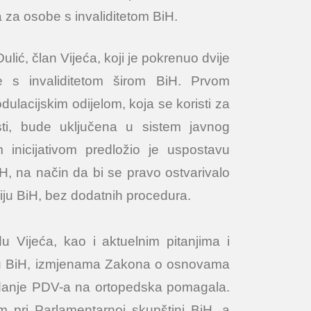
 za osobe s invaliditetom BiH.
ulić, član Vijeća, koji je pokrenuo dvije
e s invaliditetom širom BiH. Prvom
odulacijskim odijelom, koja se koristi za
nosti, bude uključena u sistem javnog
inicijativom predložio je uspostavu
H, na način da bi se pravo ostvarivalo
iju BiH, bez dodatnih procedura.
u Vijeća, kao i aktuelnim pitanjima i
ta u BiH, izmjenama Zakona o osnovama
ukidanje PDV-a na ortopedska pomagala.
om pri Parlamentarnoj skupštini BiH, a