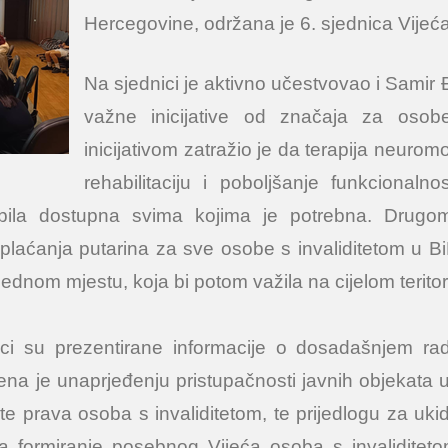
Hercegovine, održana je 6. sjednica Vijeća
Na sjednici je aktivno učestvovao i Samir Đ
važne inicijative od značaja za osob
inicijativom zatražio je da terapija neurom
rehabilitaciju i poboljšanje funkcional
bila dostupna svima kojima je potrebna. Drugom 
laćanja putarina za sve osobe s invaliditetom u Bi
dnom mjestu, koja bi potom važila na cijelom teritor
ici su prezentirane informacije o dosadašnjem rad
ena je unaprjeđenju pristupačnosti javnih objeka
ite prava osoba s invaliditetom, te prijedlogu za 
 za formiranje posebnog Vijeća osoba s invaliditet