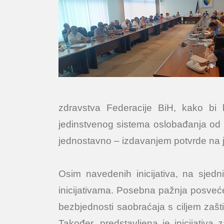
zdravstva Federacije BiH, kako bi 
jedinstvenog sistema oslobađanja od p
jednostavno – izdavanjem potvrde na je
Osim navedenih inicijativa, na sjedn
inicijativama. Posebna pažnja posveć
bezbjednosti saobraćaja s ciljem zašt
Također, predstavljena je inicijativa