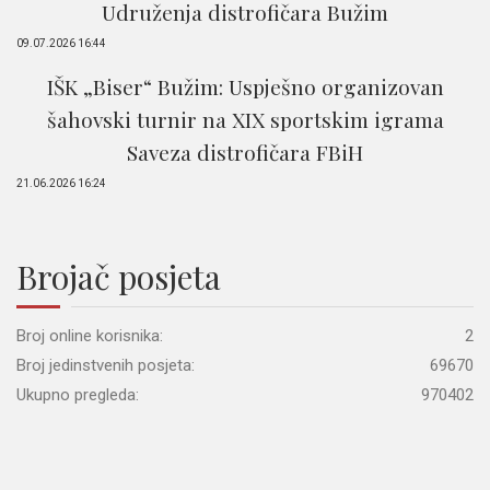
Udruženja distrofičara Bužim
09.07.2026 16:44
IŠK „Biser“ Bužim: Uspješno organizovan
šahovski turnir na XIX sportskim igrama
Saveza distrofičara FBiH
21.06.2026 16:24
Brojač posjeta
Broj online korisnika:
2
Broj jedinstvenih posjeta:
69670
Ukupno pregleda:
970402