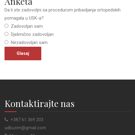
Anketa
Da li ste zadovoljni sa procedurom pribavljanja ortopedskih
pomagala u USK-a?
Zadovoljan sam
Djelimično zadovoljan
Nezadovoljan sam
Kontaktirajte nas
+387 61 369 203
udbuzim@gmail.com