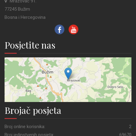
Mrazovac 91.
77245 Bužim
Bosna i Hercegovina
Posjetite nas
Brojač posjeta
Broj online korisnika:
2
Broj jedinstvenih posjeta:
69670