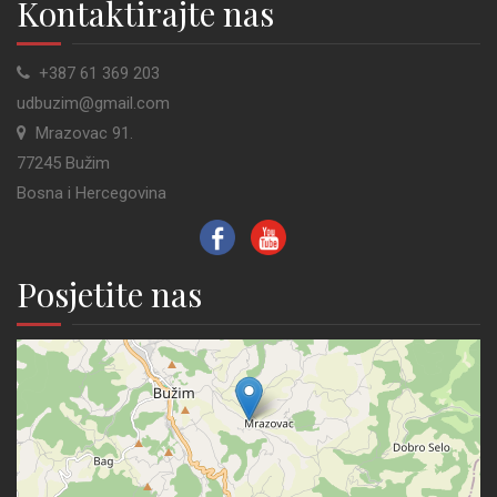
Kontaktirajte nas
+387 61 369 203
udbuzim@gmail.com
Mrazovac 91.
77245 Bužim
Bosna i Hercegovina
Posjetite nas