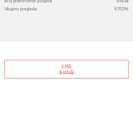
Broj jedinstvenih posjeta:
69658
Ukupno pregleda:
970296
OSI
Kutak