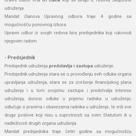
Uravni odbor ima
tri člana
koji se biraju iz redova Skupštine
udruženja.
Mandat članova Upravnog odbora traje 4. godine sa
mogućnošću ponovnog izbora.
Upravni odbor iz svojih redova bira predsjednika koji rukovodi
njegovim radom.
- Predsjednik
Predsjednik udruženja
predstavlja i zastupa
udruženje.
Predsjednik udruženja stara se o provođenju svih odluka organa
upravljanja udruženja, stara se za izvršenje financijskog plana
udruženja i u tom svojstvu zastupa i predstvalja interese
udruženja, donosi odluke o prijemu radnika u udruženje,
odlučuje o pravima i obavezama radnika u udruženje, te vrši sve
druge poslove koji nisu u suprotnosti sa ovim Statutom ili u
nadležnosti drugih organa udruženja.
Mandat predsjednika traje četiri godine sa mogućnošću