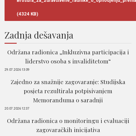
Brosura_za_zdravstvene_radnike_o_ophodjenju_prema
(4324 KB)
Zadnja dešavanja
Održana radionica „Inkluzivna participacija i
liderstvo osoba s invaliditetom“
29.07.2026 13:09
Zajedno za snažnije zagovaranje: Studijska
posjeta rezultirala potpisivanjem
Memoranduma o saradnji
20.07.2026 12:37
Održana radionica o monitoringu i evaluaciji
zagovaračkih inicijativa