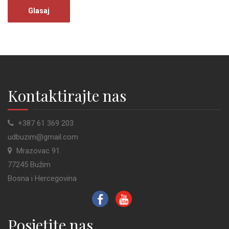
Kontaktirajte nas
+387 61 369 203
udbuzim@gmail.com
Mrazovac 91.
77245 Bužim
Bosna i Hercegovina
Posjetite nas