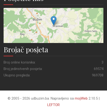
Brojač posjeta
Broj online korisnika:
3
Broj jedinstvenih posjeta:
69574
Ukupno pregleda:
969708
© 2005 - 2026 udbuzim.ba. Napravljeno sa
mojWeb
2.10.5 |
LEFTOR